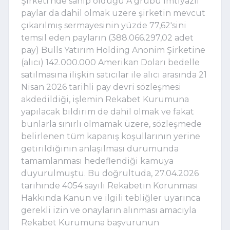
Şirketi'nde sahip olduğu A grubu imtiyazlı
paylar da dahil olmak üzere şirketin mevcut
çıkarılmış sermayesinin yüzde 77,62'sini
temsil eden payların (388.066.297,02 adet
pay) Bulls Yatırım Holding Anonim Şirketine
(alıcı) 142.000.000 Amerikan Doları bedelle
satılmasına ilişkin satıcılar ile alıcı arasında 21
Nisan 2026 tarihli pay devri sözleşmesi
akdedildiği, işlemin Rekabet Kurumuna
yapılacak bildirim de dahil olmak ve fakat
bunlarla sınırlı olmamak üzere, sözleşmede
belirlenen tüm kapanış koşullarının yerine
getirildiğinin anlaşılması durumunda
tamamlanması hedeflendiği kamuya
duyurulmuştu. Bu doğrultuda, 27.04.2026
tarihinde 4054 sayılı Rekabetin Korunması
Hakkında Kanun ve ilgili tebliğler uyarınca
gerekli izin ve onayların alınması amacıyla
Rekabet Kurumuna başvurunun