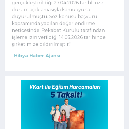
gerçekleştirildiği 27.04.2026 tarihli özel
durum açıklamasıyla kamuoyuna
duyurulmuştu. Söz konusu başvuru
kapsamında yapılan değerlendirme
neticesinde, Rekabet Kurulu tarafından
işleme izin verildiği 14.05.2026 tarihinde
şirketimize bildirilmiştir.''
Hibya Haber Ajansı