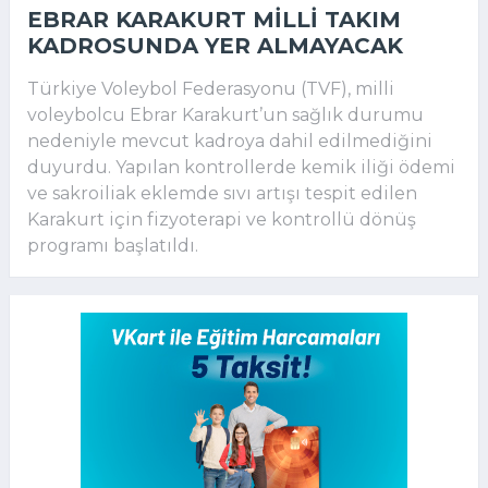
EBRAR KARAKURT MILLI TAKIM
KADROSUNDA YER ALMAYACAK
Türkiye Voleybol Federasyonu (TVF), milli
voleybolcu Ebrar Karakurt’un sağlık durumu
nedeniyle mevcut kadroya dahil edilmediğini
duyurdu. Yapılan kontrollerde kemik iliği ödemi
ve sakroiliak eklemde sıvı artışı tespit edilen
Karakurt için fizyoterapi ve kontrollü dönüş
programı başlatıldı.