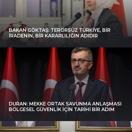
BAKAN GÖKTAŞ: TERÖRSÜZ TÜRKIYE, BIR
IRADENIN, BIR KARARLILIĞIN ADIDIR
DURAN: MEKKE ORTAK SAVUNMA ANLAŞMASI
BÖLGESEL GÜVENLIK IÇIN TARIHI BIR ADIM