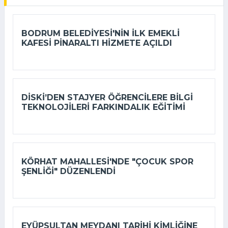
BODRUM BELEDIYESI'NIN ILK EMEKLI
KAFESI PINARALTI HIZMETE AÇILDI
DİSKİ’DEN STAJYER ÖĞRENCILERE BILGI
TEKNOLOJILERI FARKINDALIK EĞITIMI
KÖRHAT MAHALLESI'NDE "ÇOCUK SPOR
ŞENLIĞI" DÜZENLENDI
EYÜPSULTAN MEYDANI TARIHI KIMLIĞINE