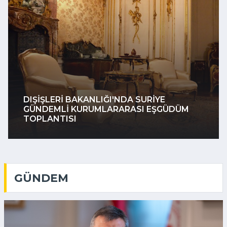
İSTANBUL VALISI GÜL, 111. DÖNEM
KAYMAKAM ADAYLARIYLA BULUŞTU
GÜNDEM