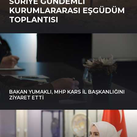
İSTANBUL VALISI GÜL,
ŞGÜDÜM
DÖNEM KAYMAKAM
ADAYLARIYLA BULU
BAKAN YUMAKLI, MHP KARS İL BAŞKANLIĞINI
ZIYARET ETTI