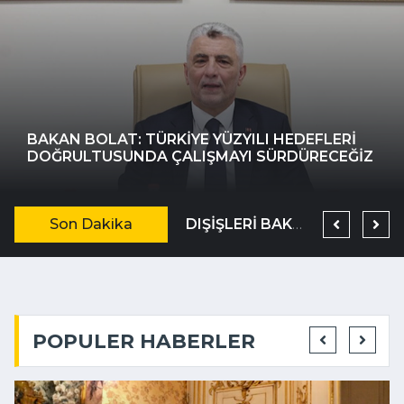
BAKAN BOLAT: TÜRKIYE YÜZYILI HEDEFLERI
DOĞRULTUSUNDA ÇALIŞMAYI SÜRDÜRECEĞIZ
Son Dakika
BAKAN ÇIFTÇI: TÜRKELI’NIN GÖNLÜMÜZDE MÜSTESNA BIR YERI VAR
DIŞIŞLERI BAKANLIĞI'NDA SURIYE GÜNDEMLI KURUMLARARASI EŞGÜDÜM TOPLANTISI
İSTANBUL VALISI GÜL, 111. DÖNEM KAYMAKAM ADAYLARIYLA BULUŞTU
POPULER HABERLER