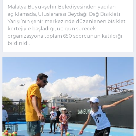
Malatya Büyükşehir Belediyesinden yapılan
açıklamada, Uluslararası Beydağı Dağ Bisikleti
Yarışı’nın şehir merkezinde düzenlenen bisiklet
kortejiyle başladığı, üç gün sürecek
organizasyona toplam 650 sporcunun katıldığı
bildirildi.