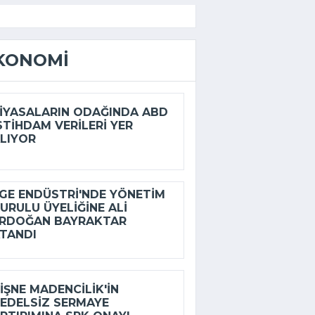
KONOMI
IYASALARIN ODAĞINDA ABD
STIHDAM VERILERI YER
LIYOR
GE ENDÜSTRI'NDE YÖNETIM
URULU ÜYELIĞINE ALI
RDOĞAN BAYRAKTAR
TANDI
IŞNE MADENCILIK'IN
EDELSIZ SERMAYE