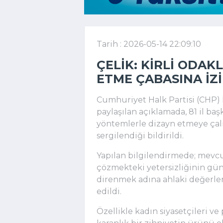
Tarih : 2026-05-14 22:09:10
ÇELIK: KIRLI ODAK
ETME ÇABASINA IZ
Cumhuriyet Halk Partisi (CHP) 
paylaşılan açıklamada, 81 il başk
yöntemlerle dizayn etmeye çalış
sergilendiği bildirildi.
Yapılan bilgilendirmede; mevcut
çözmekteki yetersizliğinin gün
direnmek adına ahlaki değerler
edildi.
Özellikle kadın siyasetçileri ve 