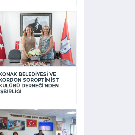
KONAK BELEDIYESI VE
KORDON SOROPTIMIST
KULÜBÜ DERNEĞI’NDEN
IŞBIRLIĞI