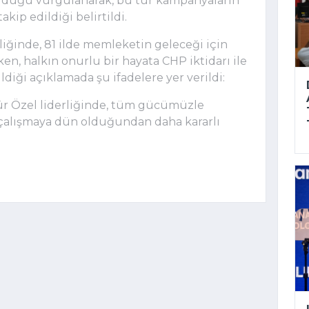
olduğu vurgulanarak, bu tür kampanyaların
akip edildiği belirtildi.
iğinde, 81 ilde memleketin geleceği için
irken, halkın onurlu bir hayata CHP iktidarı ile
ldiği açıklamada şu ifadelere yer verildi:
ür Özel liderliğinde, tüm gücümüzle
çalışmaya dün olduğundan daha kararlı