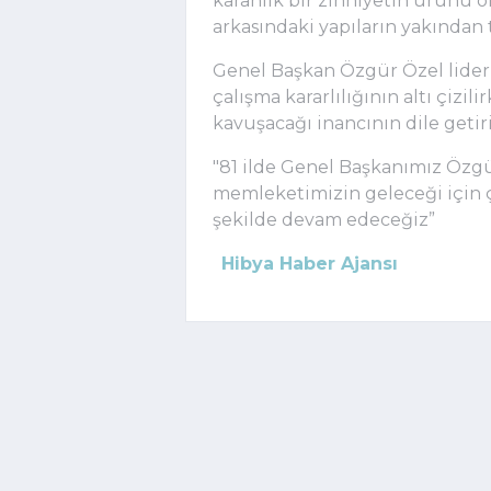
karanlık bir zihniyetin ürünü 
arkasındaki yapıların yakından t
Genel Başkan Özgür Özel liderl
çalışma kararlılığının altı çizil
kavuşacağı inancının dile getiri
"81 ilde Genel Başkanımız Özg
memleketimizin geleceği için 
şekilde devam edeceğiz”
Hibya Haber Ajansı