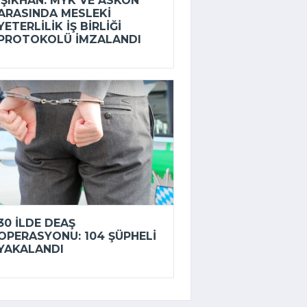
IŞIKHAN: MYK VE ASKON
ARASINDA MESLEKI
YETERLILIK IŞ BIRLIĞI
PROTOKOLÜ IMZALANDI
30 ILDE DEAŞ
OPERASYONU: 104 ŞÜPHELI
YAKALANDI