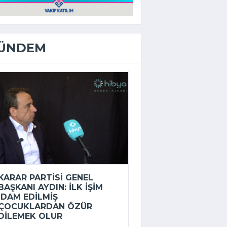
ÜNDEM
KARAR PARTISI GENEL
BAŞKANI AYDIN: İLK IŞIM
IDAM EDILMIŞ
ÇOCUKLARDAN ÖZÜR
DILEMEK OLUR