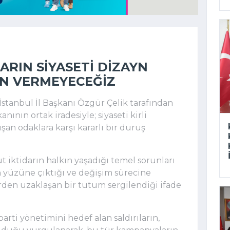
LARIN SIYASETI DIZAYN
IN VERMEYECEĞIZ
İstanbul İl Başkanı Özgür Çelik tarafından
anının ortak iradesiyle; siyaseti kirli
an odaklara karşı kararlı bir duruş
 iktidarın halkın yaşadığı temel sorunları
 yüzüne çıktığı ve değişim sürecine
den uzaklaşan bir tutum sergilendiği ifade
parti yönetimini hedef alan saldırıların,