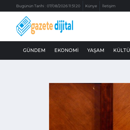
Bugünün Tarihi : 07/08/2026 11:51:20
Künye
İletişim
GÜNDEM
EKONOMI
YAŞAM
KÜLTÜ