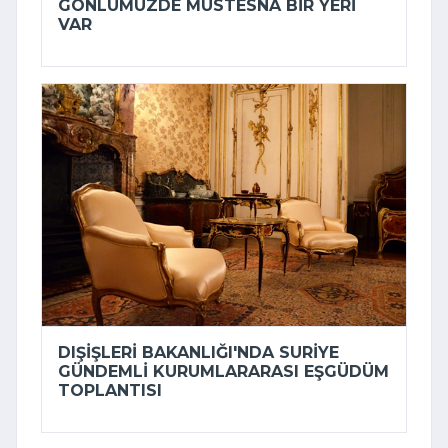
GÖNLÜMÜZDE MÜSTESNA BIR YERI
VAR
DIŞIŞLERI BAKANLIĞI'NDA SURIYE
GÜNDEMLI KURUMLARARASI EŞGÜDÜM
TOPLANTISI