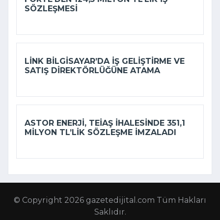
SÖZLEŞMESI
LINK BILGISAYAR’DA IŞ GELIŞTIRME VE
SATIŞ DIREKTÖRLÜĞÜNE ATAMA
ASTOR ENERJI, TEİAŞ IHALESINDE 351,1
MILYON TL’LIK SÖZLEŞME IMZALADI
© Copyright 2026 gazetedijital.com Tüm Hakları
Saklıdır.