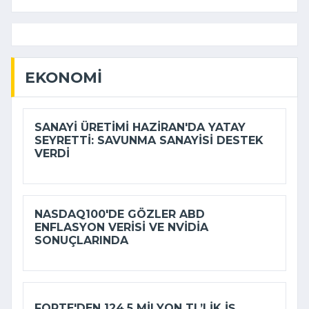
EKONOMI
SANAYI ÜRETIMI HAZIRAN'DA YATAY
SEYRETTI: SAVUNMA SANAYISI DESTEK
VERDI
NASDAQ100'DE GÖZLER ABD
ENFLASYON VERISI VE NVIDIA
SONUÇLARINDA
FORTE'DEN 124,5 MILYON TL’LIK IŞ