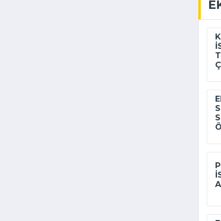
E
K
I
T
Ç
E
S
S
Ö
P
I
A