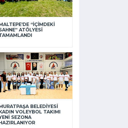
MALTEPE’DE “İÇIMDEKI
SAHNE” ATÖLYESI
TAMAMLANDI
MURATPAŞA BELEDIYESI
KADIN VOLEYBOL TAKIMI
YENI SEZONA
HAZIRLANIYOR