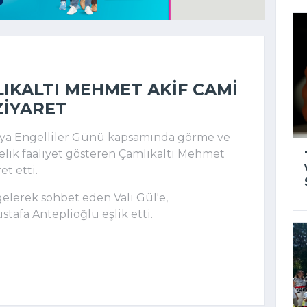
LIKALTI MEHMET AKIF CAMI
ZIYARET
Dünya Engelliler Günü kapsamında görme ve
elik faaliyet gösteren Çamlıkaltı Mehmet
t etti.
gelerek sohbet eden Vali Gül'e,
fa Anteplioğlu eşlik etti.