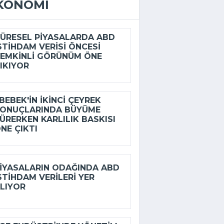
KONOMI
ÜRESEL PIYASALARDA ABD
STIHDAM VERISI ÖNCESI
EMKINLI GÖRÜNÜM ÖNE
IKIYOR
BEBEK'IN IKINCI ÇEYREK
ONUÇLARINDA BÜYÜME
ÜRERKEN KARLILIK BASKISI
NE ÇIKTI
IYASALARIN ODAĞINDA ABD
STIHDAM VERILERI YER
LIYOR