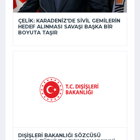
ÇELIK: KARADENIZ'DE SIVIL GEMILERIN
HEDEF ALINMASI SAVAŞI BAŞKA BIR
BOYUTA TAŞIR
DIŞIŞLERI BAKANLIĞI SÖZCÜSÜ