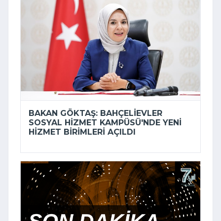
BAKAN GÖKTAŞ: BAHÇELIEVLER
SOSYAL HIZMET KAMPÜSÜ'NDE YENI
HIZMET BIRIMLERI AÇILDI