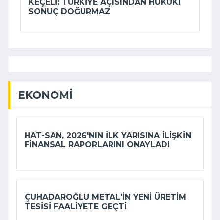
KEÇELI: TÜRKIYE AÇISINDAN HUKUKI
SONUÇ DOĞURMAZ
EKONOMI
HAT-SAN, 2026'NIN ILK YARISINA ILIŞKIN
FINANSAL RAPORLARINI ONAYLADI
ÇUHADAROĞLU METAL'IN YENI ÜRETIM
TESISI FAALIYETE GEÇTI