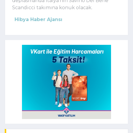
deplasmanda İtalya'nın Savino Del Bene
Scandicci takımına konuk olacak.
Hibya Haber Ajansı