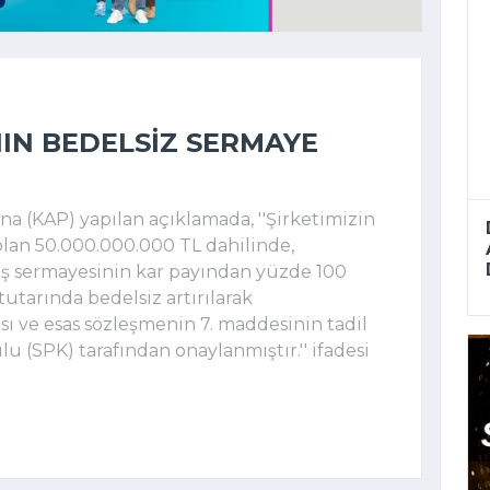
NIN BEDELSIZ SERMAYE
 (KAP) yapılan açıklamada, ''Şirketimizin
olan 50.000.000.000 TL dahilinde,
ş sermayesinin kar payından yüzde 100
utarında bedelsiz artırılarak
ı ve esas sözleşmenin 7. maddesinin tadil
u (SPK) tarafından onaylanmıştır.'' ifadesi