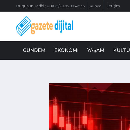
Bugünün Tarihi : 08/08/2026 09:47:36
Künye
İletişim
GÜNDEM
EKONOMI
YAŞAM
KÜLTÜ