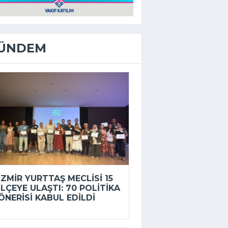
ÜNDEM
İZMIR YURTTAŞ MECLISI 15
ILÇEYE ULAŞTI: 70 POLITIKA
ÖNERISI KABUL EDILDI