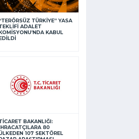
“TERÖRSÜZ TÜRKIYE” YASA
TEKLIFI ADALET
KOMISYONU’NDA KABUL
EDILDI
TICARET BAKANLIĞI:
İHRACATÇILARA 80
ÜLKEDEN 107 SEKTÖREL