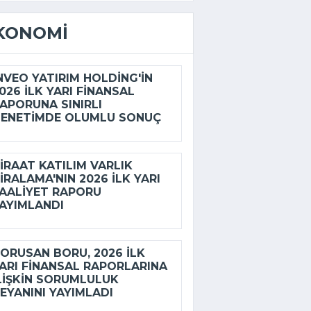
KONOMI
NVEO YATIRIM HOLDING'IN
026 ILK YARI FINANSAL
APORUNA SINIRLI
ENETIMDE OLUMLU SONUÇ
IRAAT KATILIM VARLIK
IRALAMA'NIN 2026 ILK YARI
AALIYET RAPORU
AYIMLANDI
ORUSAN BORU, 2026 ILK
ARI FINANSAL RAPORLARINA
LIŞKIN SORUMLULUK
EYANINI YAYIMLADI