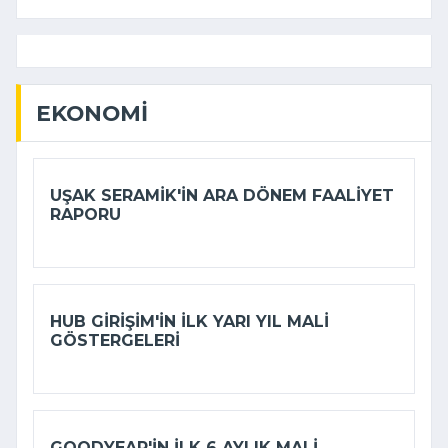
EKONOMI
UŞAK SERAMIK'IN ARA DÖNEM FAALIYET
RAPORU
HUB GIRIŞIM'IN ILK YARI YIL MALI
GÖSTERGELERI
GOODYEAR'IN ILK 6 AYLIK MALI