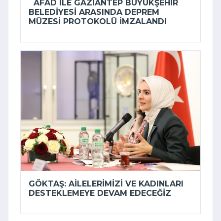
AFAD ILE GAZIANTEP BÜYÜKŞEHIR
BELEDIYESI ARASINDA DEPREM
MÜZESI PROTOKOLÜ IMZALANDI
GÖKTAŞ: AILELERIMIZI VE KADINLARI
DESTEKLEMEYE DEVAM EDECEĞIZ