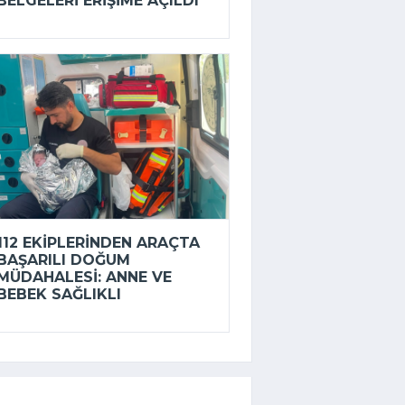
BELGELERI ERIŞIME AÇILDI
112 EKIPLERINDEN ARAÇTA
BAŞARILI DOĞUM
MÜDAHALESI: ANNE VE
BEBEK SAĞLIKLI