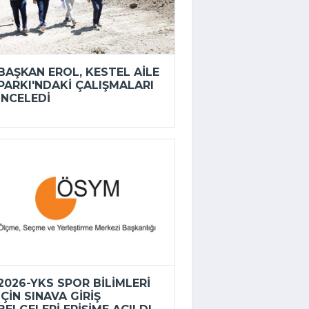
BAŞKAN EROL, KESTEL AILE
PARKI'NDAKI ÇALIŞMALARI
INCELEDI
2026-YKS SPOR BILIMLERI
IÇIN SINAVA GIRIŞ