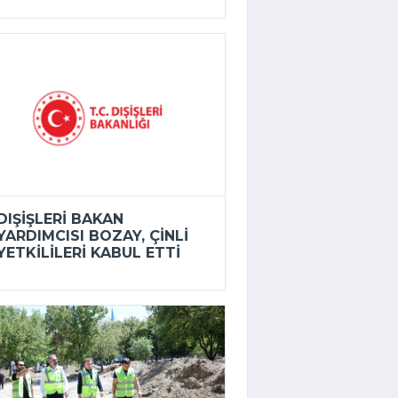
DIŞIŞLERI BAKAN
YARDIMCISI BOZAY, ÇINLI
YETKILILERI KABUL ETTI