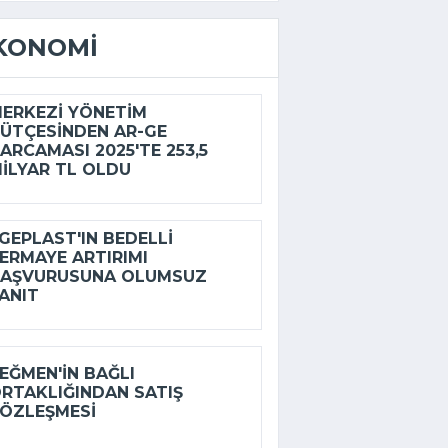
KONOMI
ERKEZI YÖNETIM
ÜTÇESINDEN AR-GE
ARCAMASI 2025'TE 253,5
ILYAR TL OLDU
GEPLAST'IN BEDELLI
ERMAYE ARTIRIMI
AŞVURUSUNA OLUMSUZ
ANIT
EĞMEN'IN BAĞLI
RTAKLIĞINDAN SATIŞ
ÖZLEŞMESI