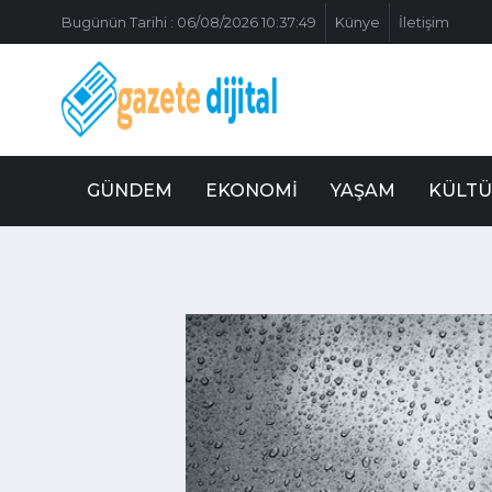
Bugünün Tarihi : 06/08/2026 10:37:49
Künye
İletişim
GÜNDEM
EKONOMI
YAŞAM
KÜLTÜ