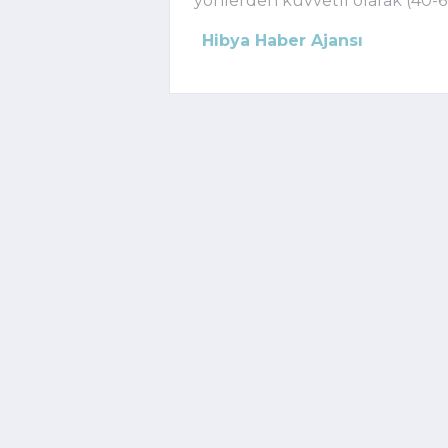
yönlerden kuvvetli olarak (40-6
Hibya Haber Ajansı