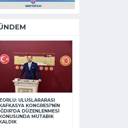
ÜNDEM
ZORLU: ULUSLARARASI
KAFKASYA KONGRESI'NIN
IĞDIR'DA DÜZENLENMESI
KONUSUNDA MUTABIK
KALDIK