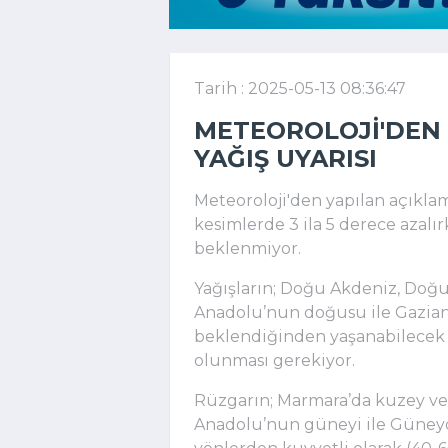
Tarih : 2025-05-13 08:36:47
METEOROLOJI'DEN 
YAĞIŞ UYARISI
Meteoroloji'den yapılan açıkla
kesimlerde 3 ila 5 derece azalır
beklenmiyor.
Yağışların; Doğu Akdeniz, Do
Anadolu’nun doğusu ile Gaziantap
beklendiğinden yaşanabilecek o
olunması gerekiyor.
Rüzgarın; Marmara’da kuzey v
Anadolu’nun güneyi ile Güney