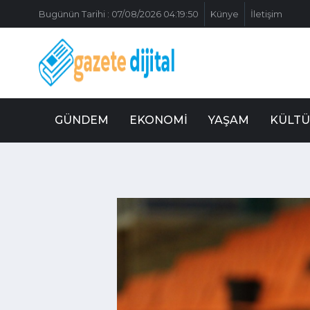
Bugünün Tarihi : 07/08/2026 04:19:50
Künye
İletişim
GÜNDEM
EKONOMI
YAŞAM
KÜLTÜ