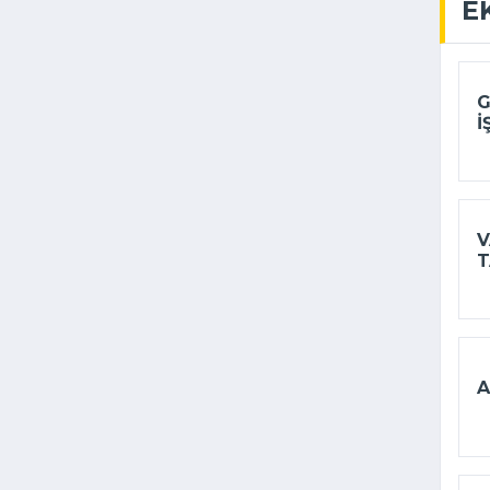
E
G
I
V
T
A