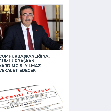
CUMHURBAŞKANLIĞINA,
CUMHURBAŞKANI
YARDIMCISI YILMAZ
VEKALET EDECEK