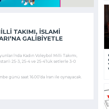
LLI TAKIMI, İSLAMI
RI’NA GALIBIYETLE
unları’nda Kadın Voleybol Milli Takımı,
an’ı 25-3, 25-4 ve 25-4’lük setlerle 3-0
embe günü saat 16.00’da İran ile oynayacak.