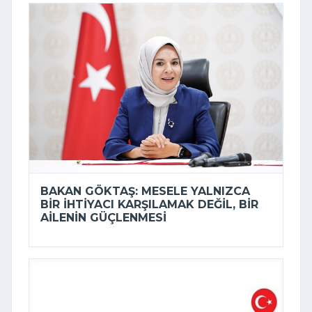
BAKAN GÖKTAŞ: MESELE YALNIZCA
BIR IHTIYACI KARŞILAMAK DEĞIL, BIR
AILENIN GÜÇLENMESI