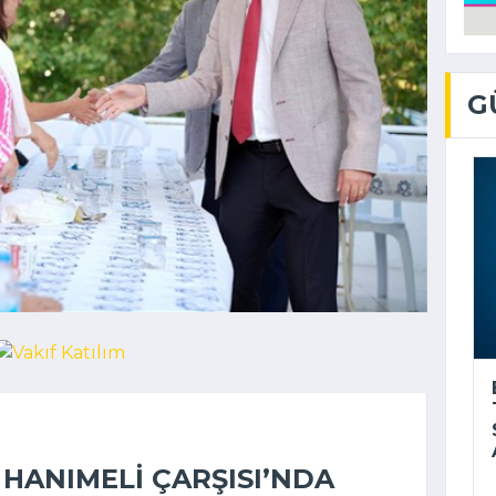
G
 HANIMELI ÇARŞISI’NDA