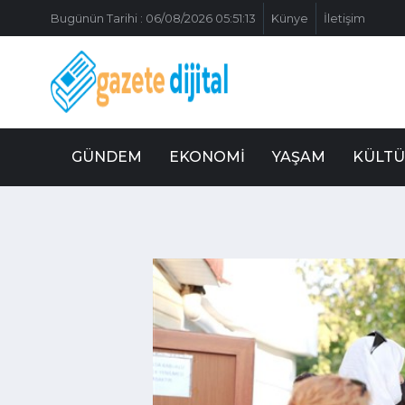
Bugünün Tarihi : 06/08/2026 05:51:13
Künye
İletişim
GÜNDEM
EKONOMI
YAŞAM
KÜLTÜ