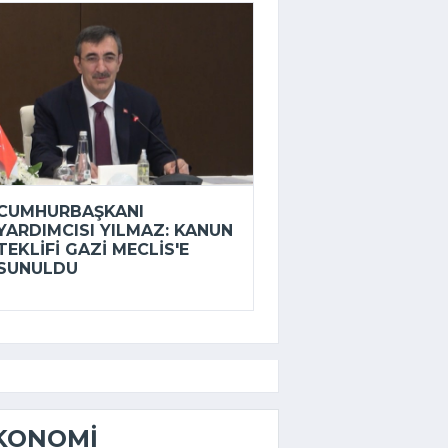
CUMHURBAŞKANI
YARDIMCISI YILMAZ: KANUN
TEKLIFI GAZI MECLIS'E
SUNULDU
KONOMI