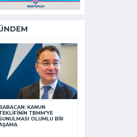
ÜNDEM
BABACAN: KANUN
TEKLIFININ TBMM'YE
SUNULMASI OLUMLU BIR
AŞAMA