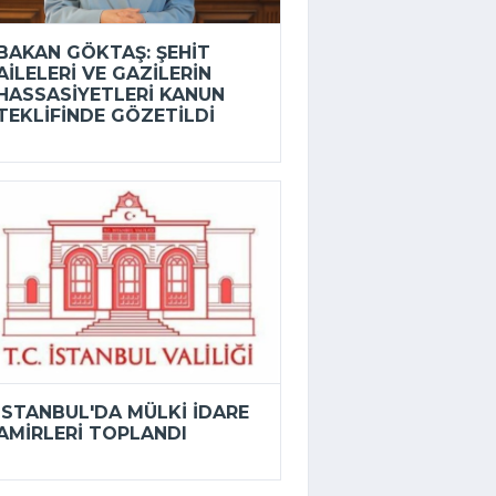
BAKAN GÖKTAŞ: ŞEHIT
AILELERI VE GAZILERIN
HASSASIYETLERI KANUN
TEKLIFINDE GÖZETILDI
İSTANBUL'DA MÜLKI IDARE
AMIRLERI TOPLANDI