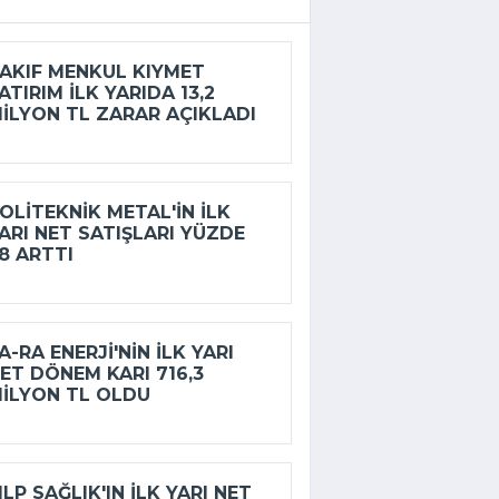
AKIF MENKUL KIYMET
ATIRIM ILK YARIDA 13,2
ILYON TL ZARAR AÇIKLADI
OLITEKNIK METAL'IN ILK
ARI NET SATIŞLARI YÜZDE
8 ARTTI
A-RA ENERJI'NIN ILK YARI
ET DÖNEM KARI 716,3
ILYON TL OLDU
LP SAĞLIK'IN ILK YARI NET