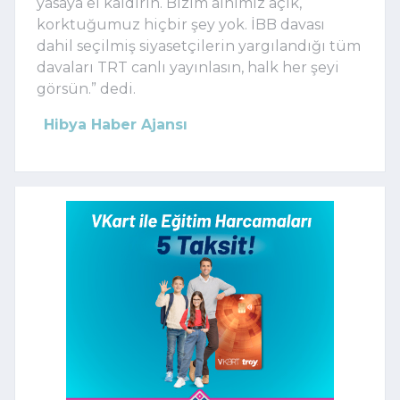
yasaya el kaldırın. Bizim alnımız açık,
korktuğumuz hiçbir şey yok. İBB davası
dahil seçilmiş siyasetçilerin yargılandığı tüm
davaları TRT canlı yayınlasın, halk her şeyi
görsün.” dedi.
Hibya Haber Ajansı