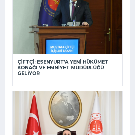
ÇIFTÇI: ESENYURT’A YENI HÜKÜMET
KONAĞI VE EMNIYET MÜDÜRLÜĞÜ
GELIYOR