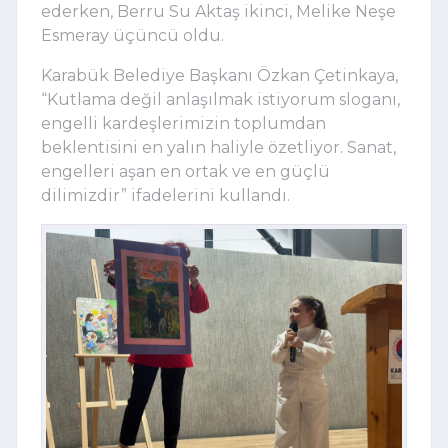
ederken, Berru Su Aktaş ikinci, Melike Neşe
Esmeray üçüncü oldu.
Karabük Belediye Başkanı Özkan Çetinkaya,
“Kutlama değil anlaşılmak istiyorum sloganı,
engelli kardeşlerimizin toplumdan
beklentisini en yalın haliyle özetliyor. Sanat,
engelleri aşan en ortak ve en güçlü
dilimizdir” ifadelerini kullandı.