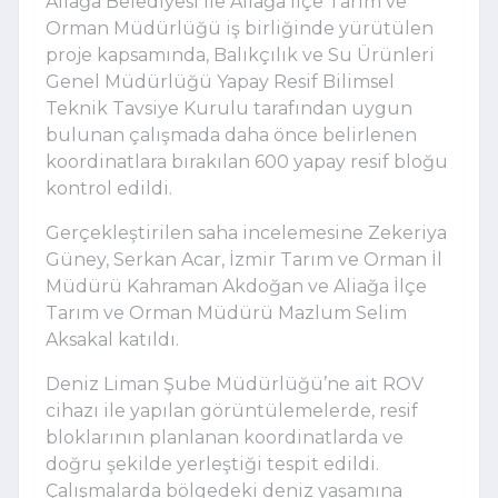
Aliağa Belediyesi
ile
Aliağa İlçe Tarım ve
Orman Müdürlüğü
iş birliğinde yürütülen
proje kapsamında, Balıkçılık ve Su Ürünleri
Genel Müdürlüğü Yapay Resif Bilimsel
Teknik Tavsiye Kurulu tarafından uygun
bulunan çalışmada daha önce belirlenen
koordinatlara bırakılan 600 yapay resif bloğu
kontrol edildi.
Gerçekleştirilen saha incelemesine
Zekeriya
Güney
,
Serkan Acar
, İzmir Tarım ve Orman İl
Müdürü Kahraman Akdoğan ve Aliağa İlçe
Tarım ve Orman Müdürü Mazlum Selim
Aksakal katıldı.
Deniz Liman Şube Müdürlüğü’ne ait ROV
cihazı ile yapılan görüntülemelerde, resif
bloklarının planlanan koordinatlarda ve
doğru şekilde yerleştiği tespit edildi.
Çalışmalarda bölgedeki deniz yaşamına